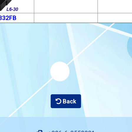
332FB
Back