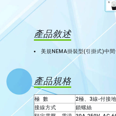
產品敘述
美規NEMA掛裝型(引掛式)中
產品規格
極 數
2極、3線-付接地, 
接線方式
鎖螺絲