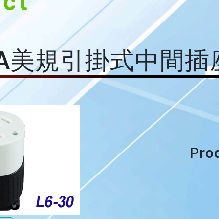
uct
NEMA美規引掛式中間插
Pro