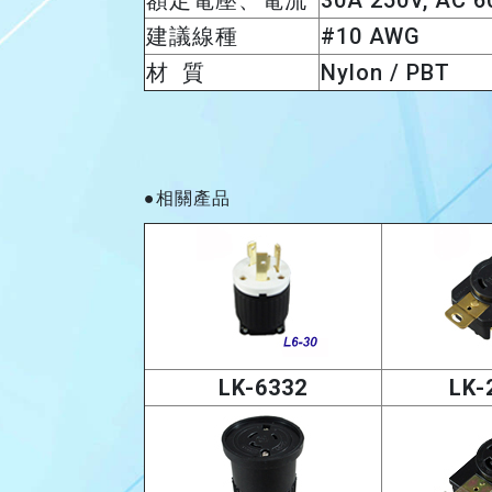
額定電壓、電流
30A 250V, AC 
建議線種
#10 AWG
材 質
Nylon / PBT
●相關產品
LK-6332
LK-