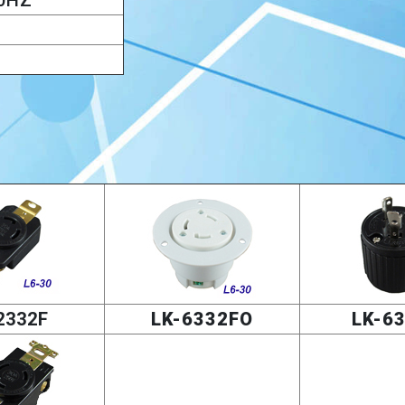
60HZ
2332F
LK-6332FO
LK-6